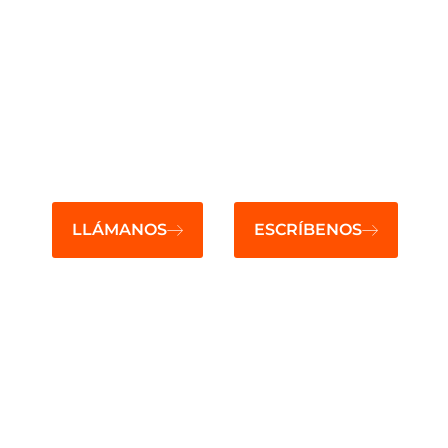
Servicio integral de
Telecomunicaciones
a medida en todo el
territorio nacional
LLÁMANOS
ESCRÍBENOS